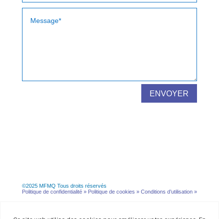
ENVOYER
©2025 MFMQ Tous droits réservés
Politique de confidentialité »
Politique de cookies »
Conditions d’utilisation
»
Design et développement par
Gia H. Trinh